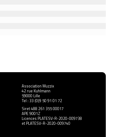
Association Muzzix
42 rue Kuhlmann
59000 Lille
Tel : 33 (0)9 50 91 01 72
Siret 488 261 355 00017
APE 9001Z
Licences PLATESV-R-2020-009738
et PLATESV-R-2020-009740