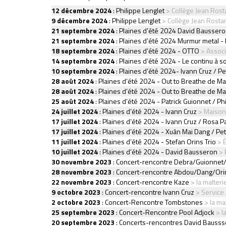
12 décembre 2024
:
Philippe Lenglet
> Collège Jean Rost
9 décembre 2024
:
Philippe Lenglet
> Collège Jean Rosta
21 septembre 2024
:
Plaines d’été 2024 David Baussero
21 septembre 2024
:
Plaines d’été 2024 Murmur metal -
18 septembre 2024
:
Plaines d’été 2024 - OTTO
> Associ
14 septembre 2024
:
Plaines d’été 2024 - Le continu à s
10 septembre 2024
:
Plaines d’été 2024- Ivann Cruz / Pe
28 août 2024
:
Plaines d’été 2024 - Out to Breathe de Ma
28 août 2024
:
Plaines d’été 2024 - Out to Breathe de Ma
25 août 2024
:
Plaines d’été 2024 - Patrick Guionnet / Ph
24 juillet 2024
:
Plaines d’été 2024 - Ivann Cruz
> Maison 
17 juillet 2024
:
Plaines d’été 2024 - Ivann Cruz / Rosa P
17 juillet 2024
:
Plaines d’été 2024 - Xuân Mai Dang / Pet
11 juillet 2024
:
Plaines d’été 2024 - Stefan Orins Trio
> É
10 juillet 2024
:
Plaines d’été 2024 - David Bausseron
> 
30 novembre 2023
:
Concert-rencontre Debra/Guionnet
28 novembre 2023
:
Concert-rencontre Abdou/Dang/Ori
22 novembre 2023
:
Concert-rencontre Kaze
> la malterie
9 octobre 2023
:
Concert-rencontre Ivann Cruz
> Service 
2 octobre 2023
:
Concert-Rencontre Tombstones
> la mal
25 septembre 2023
:
Concert-Rencontre Pool Adjock
> la
20 septembre 2023
:
Concerts-rencontres David Bauss