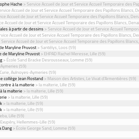
stophe Hache
> Service Accueil de Jour et Service Accueil Temporaire des Pap
rvice Accueil de Jour et Service Accueil Temporaire des Papillons Blancs, D
ice Accueil de Jour et Service Accueil Temporaire des Papillons Blancs, Den
ce Accueil de Jour et Service Accueil Temporaire des Papillons Blancs, Dena
les à partir de dessins
> Service Accueil de Jour et Service Accueil Tempor
vice Accueil de Jour et Service Accueil Temporaire des Papillons Blancs, De
 Service Accueil de Jour et Service Accueil Temporaire des Papillons Blancs
 de Maryline Pruvost
> Santélys, Loos (59)
e de Maryline Pruvost
> EHPAD Rachel Meresse, Lille (59)
ng
> École Sand Bracke Desrousseaux, Lomme (59)
-Aymeries (59)
 Curie, Aulnoyes-Aymeries (59)
e collège Jean Rostand
> Maison des Artistes, Le Vivat d’Armentières (59)
ontre à la malterie
> la malterie, Lille (59)
 la malterie
> la malterie, Lille (59)
erie
> la malterie, Lille (59)
ek
> la malterie, Lille (59)
ek
> la malterie, Lille (59)
ba, Lille (59)
-Exupéry, Hellemmes-Lille (59)
ra Dang
> École George Sand, Lomme (59)