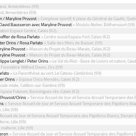
and, Armentières (59)
nd, Armentières (59)
n / Maryline Pruvost
> Complexe sportif, 6 place du Général de Gaulle, Quié
 David Bausseron avec Maryline Pruvost
> Modulo Atelier, Béthencourt (59)
ation Espace Centre, Calais (62).
ouffler de Rosa Parlato
> Centre social Espace Fort, Calais (62)
ter Orins / Rosa Parlato
> Salle des fêtes de Bazuel, (59).
ryline Pruvost
> Maison du Projet du Beau-Marais, Calais (62)
ryline Pruvost
> Maison du Projet du Beau-Marais, Calais (62)
ilippe Lenglet / Peter Orins
> Le Val du Riot - Base de Loisirs et nature, Caud
Forestière Wilfred Owen, Ors (59)
arlato
> La Parenthèse au vert, Le Cateau-Cambrésis (59)
er Orins
> Espace Chico Mendès, Calais (62)
cole mixte, Catillon-sur-Sambre (59)
Espace Futurum, Bonningues-lès-Calais (62)
/Pruvost/Orins
> Service Accueil de Jour et Service Accueil Temporaire des 
ns
> Service Accueil de Jour et Service Accueil Temporaire des Papillons Bla
, Lille (59)
Accueil de Jour et Service Accueil Temporaire des Papillons Blancs, Denain 
terie, Lille (59)
 malterie, Lille (59)
seron
> Service Accueil de Jour et Service Accueil Temporaire des Papillons 