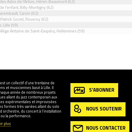
des Ados de l’Artois, Hénin-Beaumont (62)
e l’enfant, Billy-Montigny (62)
arembault, Carvin (62)
Patrick Gozet, Rouvroy (62)
, Lille (59)
llège Antoine de Saint-Exupéry, Hellemmes (59)
est un collectif d’une trentaine de
ns et musiciennes basé à Lille. Il
S'ABONNER
chaque année de nombreux projets
ques allant du jazz contemporain aux
es expérimentales et improvisées
s formes très variées allant du solo
NOUS SOUTENIR
d orchestre, du concert à l’installation
 ou la performance.
ir plus
NOUS CONTACTER