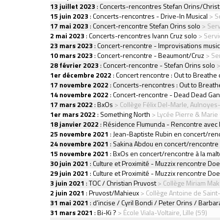
13 juillet 2023
:
Concerts-rencontres Stefan Orins/Chri
15 juin 2023
:
Concerts-rencontres - Drive-In Musical
> Se
17 mai 2023
:
Concert-rencontre Stefan Orins solo
> Serv
2 mai 2023
:
Concerts-rencontres Ivann Cruz solo
> Servi
23 mars 2023
:
Concert-rencontre - Improvisations musica
10 mars 2023
:
Concert-rencontre - Beaumont/Cruz
> Ser
28 février 2023
:
Concert-rencontre - Stefan Orins solo
>
1er décembre 2022
:
Concert rencontre : Out to Breathe
17 novembre 2022
:
Concerts-rencontres : Out to Breath
14 novembre 2022
:
Concert-rencontre - Dead Dead Ga
17 mars 2022
:
BxOs
> Collège Félix Del-Marle, Aulnoyes
1er mars 2022
:
Something North
> Lycée Pierre & Marie
18 janvier 2022
:
Résidence Flumunda - Rencontre avec l
25 novembre 2021
:
Jean-Baptiste Rubin en concert/renc
24 novembre 2021
:
Sakina Abdou en concert/rencontre à
15 novembre 2021
:
BxOs en concert/rencontre à la malt
30 juin 2021
:
Culture et Proximité - Muzzix rencontre Do
29 juin 2021
:
Culture et Proximité - Muzzix rencontre Do
3 juin 2021
:
TOC / Christian Pruvost
> Collège Miriam Make
2 juin 2021
:
Pruvost/Mahieux
> Collège Antoine de Saint
31 mai 2021
:
d’incise / Cyril Bondi / Peter Orins / Barba
31 mars 2021
:
Bi-Ki ?
> École Viala-Voltaire, Lille (59)