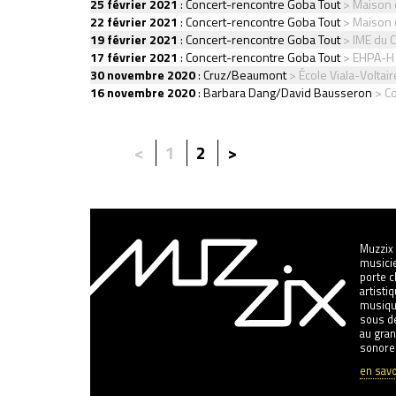
25 février 2021
:
Concert-rencontre Goba Tout
> Maison 
22 février 2021
:
Concert-rencontre Goba Tout
> Maison d
19 février 2021
:
Concert-rencontre Goba Tout
> IME du C
17 février 2021
:
Concert-rencontre Goba Tout
> EHPA-H 
30 novembre 2020
:
Cruz/Beaumont
> École Viala-Voltaire
16 novembre 2020
:
Barbara Dang/David Bausseron
> Co
<
1
2
>
Muzzix 
musicie
porte 
artisti
musiqu
sous de
au gran
sonore
en savo