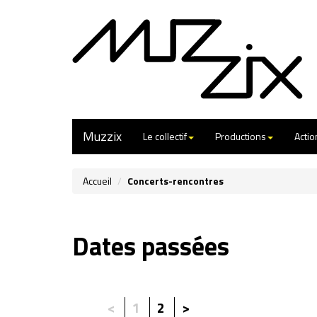
Muzzix
Le collectif
Productions
Actio
Accueil
Concerts-rencontres
Dates passées
<
1
2
>