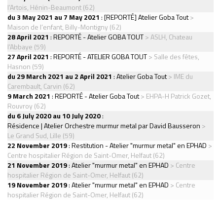
l’Artois, Hénin-Beaumont (62)
du 3 May 2021 au 7 May 2021
:
[REPORTÉ] Atelier Goba Tout
>
Maison de l’enfant, Billy-Montigny (62)
28 April 2021
:
REPORTÉ - Atelier GOBA TOUT
> ASLH, Chateau
l’Abbaye (59)
27 April 2021
:
REPORTÉ - ATELIER GOBA TOUT
> Salle des fêtes,
Hasnon (59)
du 29 March 2021 au 2 April 2021
:
Atelier Goba Tout
> IME du
Carembault, Carvin (62)
9 March 2021
:
REPORTÉ - Atelier Goba Tout
> EHPA-H Patrick Gozet,
Rouvroy (62)
du 6 July 2020 au 10 July 2020
:
Résidence | Atelier Orchestre murmur metal par David Bausseron
>
Le Grand Sud, Lille (59)
22 November 2019
:
Restitution - Atelier "murmur metal" en EPHAD
>
Centre hospitalier Région de Saint-Omer, Helfaut (62)
21 November 2019
:
Atelier "murmur metal" en EPHAD
> Centre
hospitalier Région de Saint-Omer, Helfaut (62)
19 November 2019
:
Atelier "murmur metal" en EPHAD
> Centre
hospitalier Région de Saint-Omer, Helfaut (62)