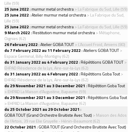
Lille (59)
25 June 2022
:
murmur metal orchestra
> La Fabrique du Sud, Lille (59)
25 June 2022
:
Atelier murmur metal orchestra
> La Fabrique du Sud,
Lille (59)
25 June 2022
:
murmur metal orchestra
> La Fabrique du Sud, Lille (59)
9 March 2022
:
Restitution murmur metal orchestra
> Métaphone,
Oignies (62)
26 February 2022
:
Atelier GOBA TOUT
> L’Accueil Froid, Amiens (80)
du 7 February 2022 au 11 February 2022
:
Ateliers GOBA TOUT
>
Espace Germinal, Billy-Montigny (62)
du 31 January 2022 au 4 February 2022
:
Répétitions GOBA TOUT
>
EHPAD Résidence de la Lys, Aire-sur-la-Lys (62)
du 31 January 2022 au 4 February 2022
:
Répétitions Goba Tout
>
EHPAD Résidence de la Lys, Aire-sur-la-Lys (62)
du 29 November 2021 au 3 December 2021
:
Répétition Goba Tout
> EHPAD La Maison d’Augustine, Bapaume (59)
du 29 November 2021 au 3 December 2021
:
Répétitions Goba Tout
> EHPAD La Maison d’Augustine, Bapaume (62)
du 25 October 2021 au 29 October 2021
:
GOBA TOUT (Grand Orchestre Bruitiste Avec Tout)
> Maison des Ados
de l’Artois, 39 rue Elie Gruyelle - Hénin-Beaumont (62)
22 October 2021
:
GOBA TOUT (Grand Orchestre Bruitiste Avec Tout)