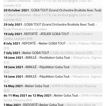
> Culture Commune - Base 11/19, rue de Bourgogne, Loos-en-
Gohelle (62)
20 October 2021
:
GOBA TOUT (Grand Orchestre Bruitiste Avec Tout)
> Culture Commune - Base 11/19, rue de Bourgogne, Loos-en-
Gohelle (62)
29 July 2021
:
GOBA TOUT (Grand Orchestre Bruitiste Avec Tout)
>
École Primaire Centre, Lecelles
19 July 2021
:
REPORTÉ - ATELIER GOBA TOUT
> Ecole Primaire
Centre, Lecelles (59)
8 July 2021
:
REPORTÉ - Atelier GOBA TOUT
> ALSH, Château-l’Abbaye
(59)
7 July 2021
:
Atelier GOBA TOUT
> Salle des fêtes, Hasnon (59)
18 June 2021
:
ANNULÉ - Restitution Goba Tout
> Métaphone, Oignies
(62)
18 June 2021
:
ANNULÉ - Répétition Goba Tout
> Métaphone, Oignies
(62)
16 June 2021
:
ANNULÉ - Répétition Goba Tout
> Métaphone, Oignies
(62)
14 May 2021
:
Atelier Goba Tout
> EHPA-H Patrick Gozet, Rouvroy
(62)
du 11 May 2021 au 12 May 2021
:
Atelier Goba Tout
> EHPA-H Patrick
Gozet, Rouvroy (62)
7 May 2021
:
[REPORTÉ] Atelier Goba Tout
> Maison des Ados de