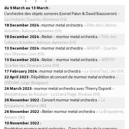
du 9 March au 13 March
:
L’orchestre des objets sonores (Lionel Palun & David Bausseron)
>
Les Instants Chavirés, Montreuil (93)
18 December 2024
:
murmur metal orchestra
> Pôle des Cultures
Actuelles, Aulnoye-Aymeries (59)
18 December 2024
:
Atelier - murmur metal orchestra
> Pôle des
Cultures Actuelles, Aulnoye-Aymeries (59)
13 December 2024
:
murmur metal orchestra
> AREFEP - Quartier
des Oliveaux, Loos (59)
13 December 2024
:
Atelier - murmur metal orchestra
> AREFEP -
Quartier des Oliveaux, Loos (59)
17 February 2024
:
murmur metal orchestra
> Le Grand Sud, Lille (59)
22 April 2023
:
Répétition et concert de murmur metal orchestra
>
CRÉHAM, Liège (Belgique)
26 March 2023
:
murmur metal orchestra avec Thierry Dupont
>
Médiathèque de Roubaix - La Grand Plage, Roubaix (59)
26 November 2022
:
Concert murmur metal orchestra
> La
Briqueterie, Amiens (80)
26 November 2022
:
Atelier murmur metal orchestra
> La Briqueterie,
Amiens (80)
10 November 2022
:
Restitution murmur metal orchestra - Dans le cadre de la semaine