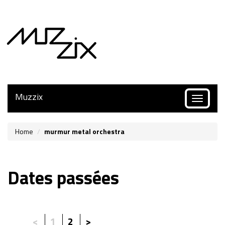
Muzzix
Toggle
navigatio
Home
murmur metal orchestra
Dates passées
<
1
2
>