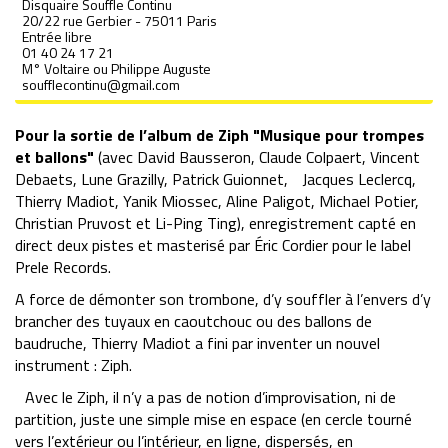
Disquaire Souffle Continu
20/22 rue Gerbier - 75011 Paris
Entrée libre
01 40 24 17 21
M° Voltaire ou Philippe Auguste
soufflecontinu@gmail.com
Pour la sortie de l’album de Ziph "Musique pour trompes
et ballons"
(avec David Bausseron, Claude Colpaert, Vincent
Debaets, Lune Grazilly, Patrick Guionnet, Jacques Leclercq,
Thierry Madiot, Yanik Miossec, Aline Paligot, Michael Potier,
Christian Pruvost et Li-Ping Ting), enregistrement capté en
direct deux pistes et masterisé par Éric Cordier pour le label
Prele Records.
A force de démonter son trombone, d’y souffler à l’envers d’y
brancher des tuyaux en caoutchouc ou des ballons de
baudruche, Thierry Madiot a fini par inventer un nouvel
instrument : Ziph.
Avec le Ziph, il n’y a pas de notion d’improvisation, ni de
partition, juste une simple mise en espace (en cercle tourné
vers l’extérieur ou l’intérieur, en ligne, dispersés, en