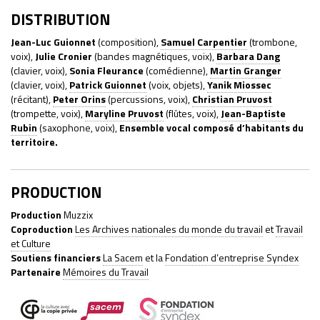
DISTRIBUTION
Jean-Luc Guionnet
(composition),
Samuel Carpentier
(trombone,
voix),
Julie Cronier
(bandes magnétiques, voix),
Barbara Dang
(clavier, voix),
Sonia Fleurance
(comédienne),
Martin Granger
(clavier, voix),
Patrick Guionnet
(voix, objets),
Yanik Miossec
(récitant),
Peter Orins
(percussions, voix),
Christian Pruvost
(trompette, voix),
Maryline Pruvost
(flûtes, voix),
Jean-Baptiste
Rubin
(saxophone, voix),
Ensemble vocal composé d’habitants du
territoire.
PRODUCTION
Production
Muzzix
Coproduction
Les Archives nationales du monde du travail
et
Travail
et Culture
Soutiens financiers
La Sacem
et la
Fondation d’entreprise Syndex
Partenaire
Mémoires du Travail