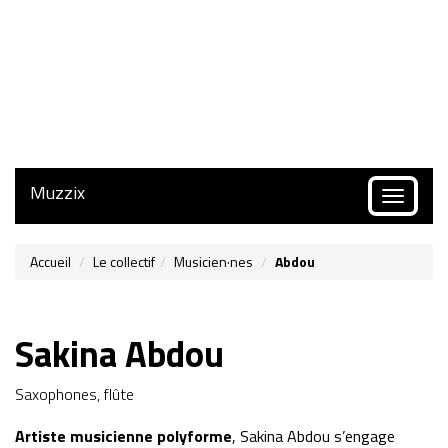
Muzzix
Toggle
navigatio
Accueil
Le collectif
Musicien·nes
Abdou
Sakina Abdou
Saxophones, flûte
Artiste musicienne polyforme
, Sakina Abdou s’engage