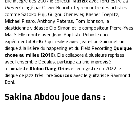
Elle intègre dès 2007 le collectif
Muzzix
avec l’orchestre
La
Pieuvre
dirigé par Olivier Benoit et y rencontre des artistes
comme Satoko Fujii, Guigou Chenevier, Kasper Toeplitz,
Michael Pisaro, Anthony Pateras, Tom Johnson, la
plasticienne vidéaste Clio Simon et le compositeur Pierre-Yves
Macé. Elle monte avec Jean-Baptiste Rubin le duo
expérimental
Bi-Ki ?
qui réalise avec Jean-Luc Guionnet un
disque à la lisière du happening et du Field Recording
Quelque
chose au milieu (2016)
. Elle collabore à plusieurs reprises
avec l’ensemble Dedalus, participe au trio improvisé
minimaliste
Abdou Dang Orins
et enregistre en 2022 le
disque de jazz très libre
Sources
avec le guitariste Raymond
Boni.
Sakina Abdou joue dans :