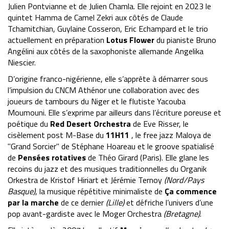
Julien Pontvianne et de Julien Chamla. Elle rejoint en 2023 le
quintet Hamma de Camel Zekri aux côtés de Claude
Tchamitchian, Guylaine Cosseron, Eric Echampard et le trio
actuellement en préparation
Lotus Flower
du pianiste Bruno
Angélini aux côtés de la saxophoniste allemande Angelika
Niescier.
D’origine franco-nigérienne, elle s’apprête à démarrer sous
l’impulsion du CNCM Athénor une collaboration avec des
joueurs de tambours du Niger et le flutiste Yacouba
Moumouni. Elle s’exprime par ailleurs dans l’écriture poreuse et
poétique du
Red Desert Orchestra
de Eve Risser, le
cisèlement post M-Base du
11H11
, le free jazz Maloya de
"Grand Sorcier" de Stéphane Hoareau et le groove spatialisé
de
Pensées rotatives
de Théo Girard (Paris). Elle glane les
recoins du jazz et des musiques traditionnelles du Organik
Orkestra de Kristof Hiriart et Jérémie Ternoy
(Nord/Pays
Basque)
, la musique répétitive minimaliste de
Ça commence
par la marche
de ce dernier
(Lille)
et défriche l’univers d’une
pop avant-gardiste avec le Moger Orchestra
(Bretagne)
.