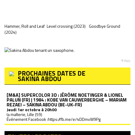
Hammer, Roll and Leaf
Level crossing (2023)
Goodbye Ground
S
(2024)
© Pidz
PROCHAINES DATES DE
SAKINA ABDOU
[M&A] SUPERCOLOR 3D : JÉRÔME NOETINGER & LIONEL
PALUN (FR) | 1984 : KOBE VAN CAUWERBERGHE – MARIAM
REZAEI – SAKINA ABDOU (BE-UK-FR)
Jeudi
1er octobre à 20h00
la malterie, Lille (59)
Événement Facebook :
https://fb.me/e/4DDmvW9Pg