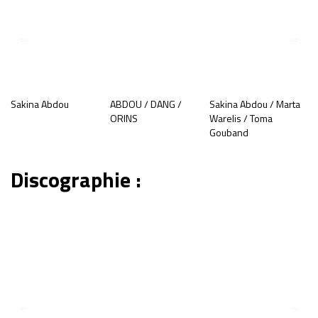
Sakina Abdou
ABDOU / DANG /
Sakina Abdou / Marta
In
ORINS
Warelis / Toma
G
Gouband
M
Discographie :