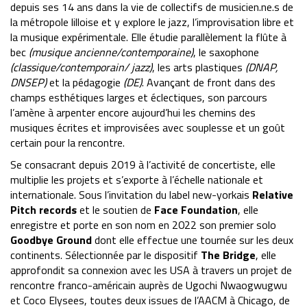
depuis ses 14 ans dans la vie de collectifs de musicien.ne.s de
la métropole lilloise et y explore le jazz, l’improvisation libre et
la musique expérimentale. Elle étudie parallèlement la flûte à
bec
(musique ancienne/contemporaine)
, le saxophone
(classique/contemporain/ jazz)
, les arts plastiques
(DNAP,
DNSEP)
et la pédagogie
(DE)
. Avançant de front dans des
champs esthétiques larges et éclectiques, son parcours
l’amène à arpenter encore aujourd’hui les chemins des
musiques écrites et improvisées avec souplesse et un goût
certain pour la rencontre.
Se consacrant depuis 2019 à l’activité de concertiste, elle
multiplie les projets et s’exporte à l’échelle nationale et
internationale. Sous l’invitation du label new-yorkais
Relative
Pitch records
et le soutien de
Face Foundation
, elle
enregistre et porte en son nom en 2022 son premier solo
Goodbye Ground
dont elle effectue une tournée sur les deux
continents. Sélectionnée par le dispositif
The Bridge
, elle
approfondit sa connexion avec les USA à travers un projet de
rencontre franco-américain auprès de Ugochi Nwaogwugwu
et Coco Elysees, toutes deux issues de l’AACM à Chicago, de