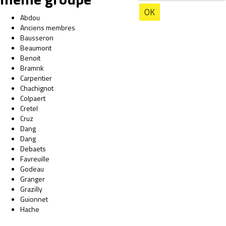
OK
Abdou
Anciens membres
Bausseron
Beaumont
Benoit
Bramnk
Carpentier
Chachignot
Colpaert
Cretel
Cruz
Dang
Dang
Debaets
Favreuille
Godeau
Granger
Grazilly
Guionnet
Hache