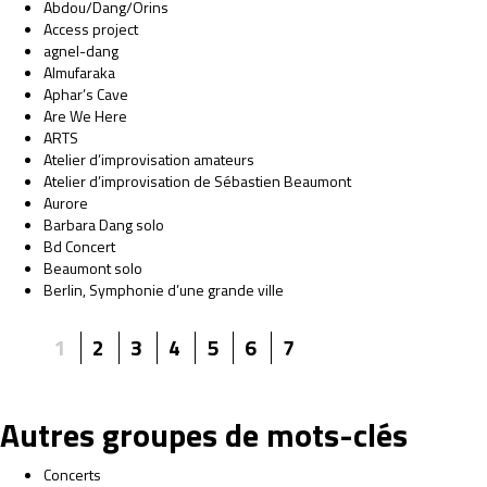
Abdou/Dang/Orins
Access project
agnel-dang
Almufaraka
Aphar’s Cave
Are We Here
ARTS
Atelier d’improvisation amateurs
Atelier d’improvisation de Sébastien Beaumont
Aurore
Barbara Dang solo
Bd Concert
Beaumont solo
Berlin, Symphonie d’une grande ville
1
2
3
4
5
6
7
Autres groupes de mots-clés
Concerts