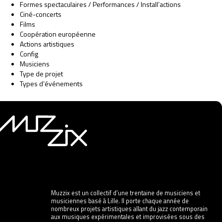
Formes spectaculaires / Performances / Install’actions
Ciné-concerts
Films
Coopération européenne
Actions artistiques
Config
Musiciens
Type de projet
Types d’événements
Muzzix est un collectif d’une trentaine de musiciens et
musiciennes basé à Lille. Il porte chaque année de
nombreux projets artistiques allant du jazz contemporain
aux musiques expérimentales et improvisées sous des