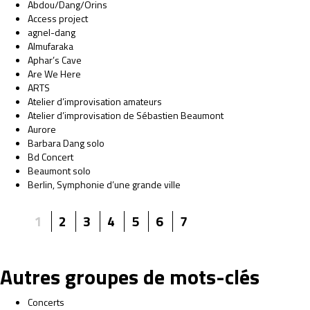
Abdou/Dang/Orins
Access project
agnel-dang
Almufaraka
Aphar’s Cave
Are We Here
ARTS
Atelier d’improvisation amateurs
Atelier d’improvisation de Sébastien Beaumont
Aurore
Barbara Dang solo
Bd Concert
Beaumont solo
Berlin, Symphonie d’une grande ville
1
2
3
4
5
6
7
Autres groupes de mots-clés
Concerts