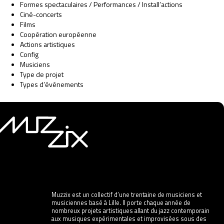
Formes spectaculaires / Performances / Install’actions
Ciné-concerts
Films
Coopération européenne
Actions artistiques
Config
Musiciens
Type de projet
Types d’événements
Muzzix est un collectif d’une trentaine de musiciens et
musiciennes basé à Lille. Il porte chaque année de
nombreux projets artistiques allant du jazz contemporain
aux musiques expérimentales et improvisées sous des