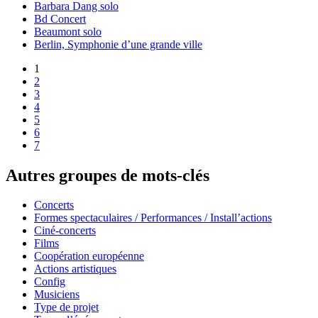
Barbara Dang solo
Bd Concert
Beaumont solo
Berlin, Symphonie d’une grande ville
1
2
3
4
5
6
7
Autres groupes de mots-clés
Concerts
Formes spectaculaires / Performances / Install’actions
Ciné-concerts
Films
Coopération européenne
Actions artistiques
Config
Musiciens
Type de projet