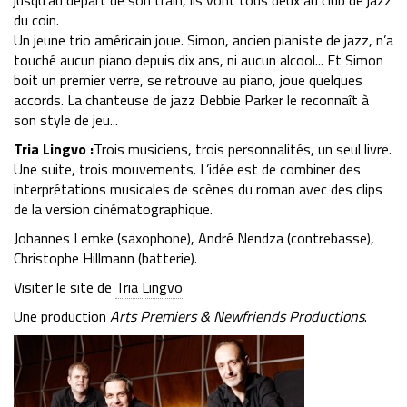
jusqu’au départ de son train, ils vont tous deux au club de jazz
du coin.
Un jeune trio américain joue. Simon, ancien pianiste de jazz, n’a
touché aucun piano depuis dix ans, ni aucun alcool... Et Simon
boit un premier verre, se retrouve au piano, joue quelques
accords. La chanteuse de jazz Debbie Parker le reconnaît à
son style de jeu...
Tria Lingvo :
Trois musiciens, trois personnalités, un seul livre.
Une suite, trois mouvements. L’idée est de combiner des
interprétations musicales de scènes du roman avec des clips
de la version cinématographique.
Johannes Lemke (saxophone), André Nendza (contrebasse),
Christophe Hillmann (batterie).
Visiter le site de
Tria Lingvo
Une production
Arts Premiers & Newfriends Productions
.