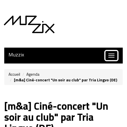
Muzzix
Toggle
navigatio
Accueil
Agenda
[m&a] Ciné-concert "Un soir au club" par Tria Lingvo (DE)
[m&a] Ciné-concert "Un
soir au club" par Tria