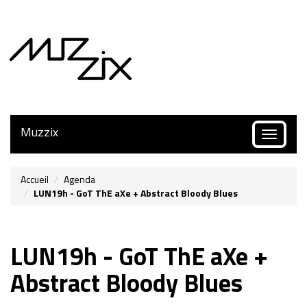
Muzzix
Toggle
navigatio
Accueil
Agenda
LUN19h - GoT ThE aXe + Abstract Bloody Blues
LUN19h - GoT ThE aXe +
Abstract Bloody Blues