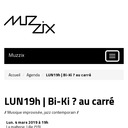
Muzzix
Toggle
navigatio
Accueil
Agenda
LUN19h | Bi-Ki ? au carré
LUN19h | Bi-Ki ? au carré
// Musique improvisée, jazz contemporain //
Lun.
4 mars 2019 à 19h
La malterie, Lille (59)